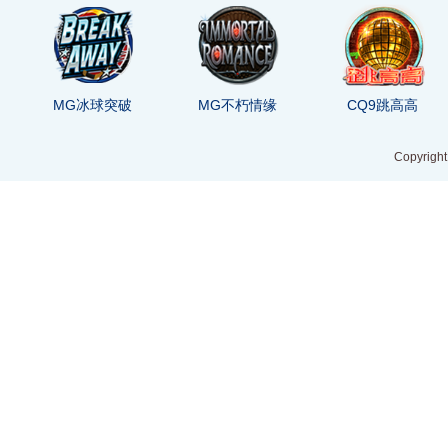
MG冰球突破
MG不朽情缘
CQ9跳高高
Copyrig